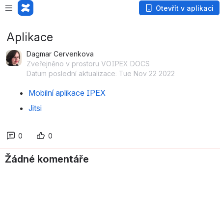
Otevřít v aplikaci
Aplikace
Dagmar Cervenkova
Zveřejněno v prostoru VOIPEX DOCS
Datum poslední aktualizace: Tue Nov 22 2022
Mobilní aplikace IPEX
Jitsi
0
0
Žádné komentáře